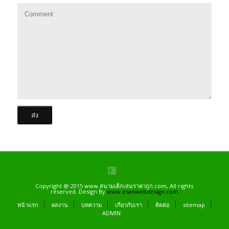
Copyright @ 2015 www.สนามเด็กเล่นราคาถูก.com, All rights
reserved. Design By
www.esanwebdesign.com
หน้าแรก
ผลงาน
บทความ
เกี่ยวกับเรา
ติดต่อ
sitemap
ADMIN