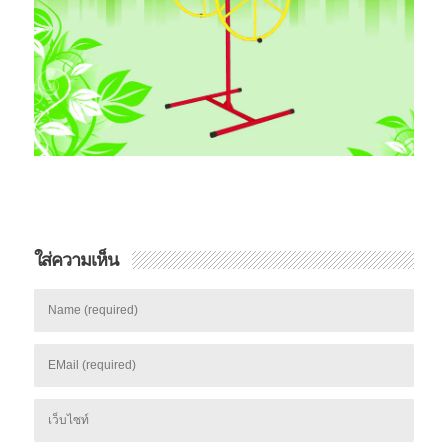
ใส่ความเห็น