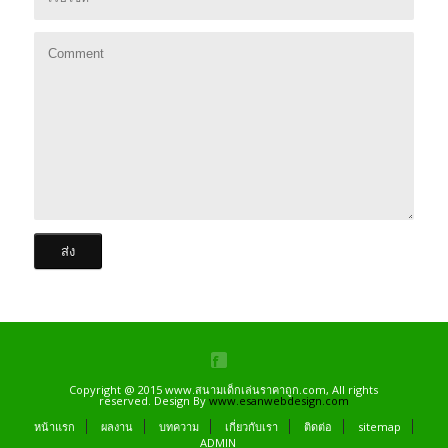
Copyright @ 2015 www.สนามเด็กเล่นราคาถูก.com, All rights
reserved. Design By
www.esanwebdesign.com
หน้าแรก
ผลงาน
บทความ
เกี่ยวกับเรา
ติดต่อ
sitemap
ADMIN