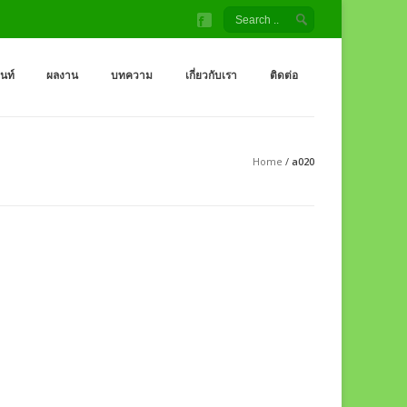
้ง สนามเด็กเล่น โรงงานผู้ผลิต เครื่องออกกำลังกายกลางแจ้ง
จ้ง ราคาถูกจากโรงงาน สนามเด็กเล่น กระดานลื่น สไลเดอร์ ชิงช้า อุโมงค์ จำหน่
็นท์
ผลงาน
บทความ
เกี่ยวกับเรา
ติดต่อ
Home
/
a020