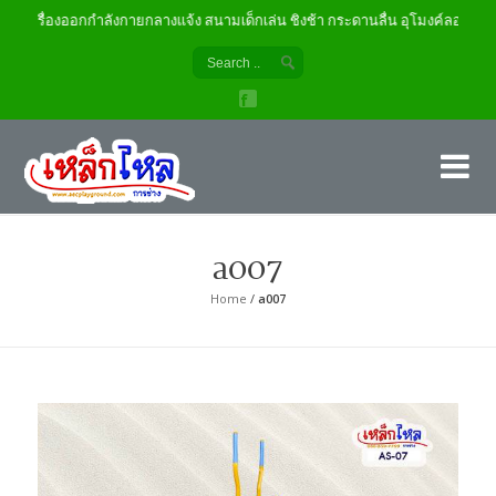
เครื่องออกกำลังกายกลางแจ้ง สนามเด็กเล่น ชิงช้า กระดานลื่น อุโมงค์ลอด
เค
ผู้
a007
Home
/
a007