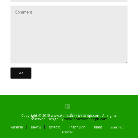
Copyright @ 2015 www.สนามเด็กเล่นราคาถูก.com, All rights
reserved. Design By
www.esanwebdesign.com
หน้าแรก
ผลงาน
บทความ
เกี่ยวกับเรา
ติดต่อ
sitemap
ADMIN