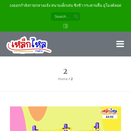
เครื่องออกกำลังกายกลางแจ้ง สนามเด็กเล่น ชิงช้า กระดานลื่น อุโมงค์ลอด
เค
ผู้
2
Home
/
2