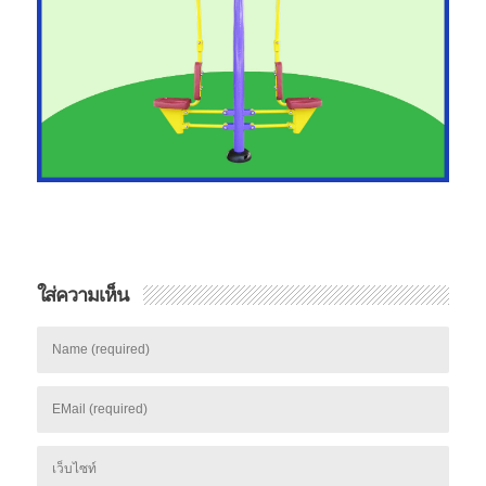
ใส่ความเห็น