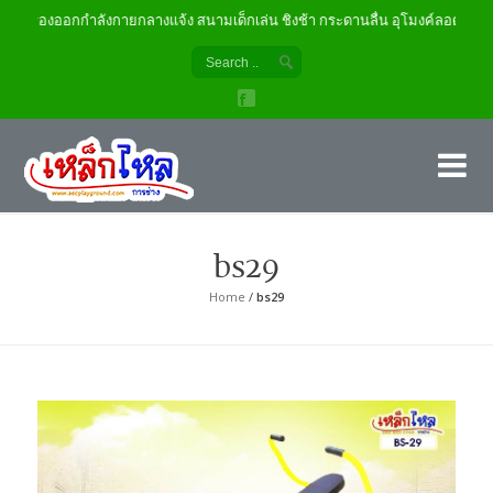
เครื่องออกกำลังกายกลางแจ้ง สนามเด็กเล่น ชิงช้า กระดานลื่น อุโมงค์ลอด
เค
ผู้
bs29
Home
/
bs29