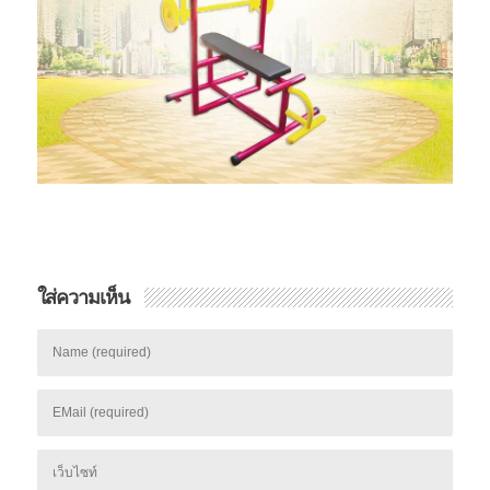
ใส่ความเห็น