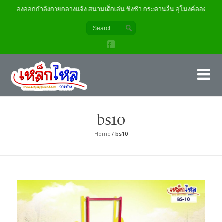
เครื่องออกกำลังกายกลางแจ้ง สนามเด็กเล่น ชิงช้า กระดานลื่น อุโมงค์ลอด
เค
ผู้
bs10
Home
/
bs10