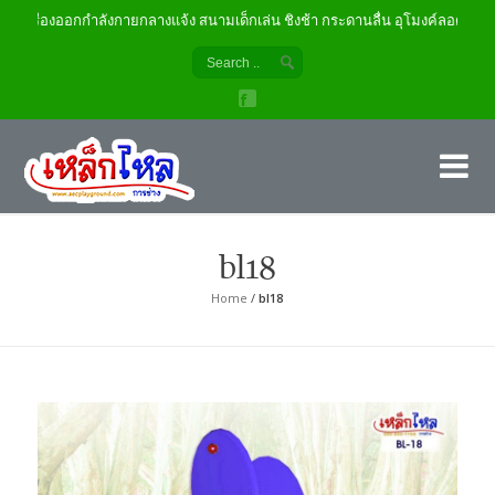
เครื่องออกกำลังกายกลางแจ้ง สนามเด็กเล่น ชิงช้า กระดานลื่น อุโมงค์ลอด
เค
ผู้
bl18
Home
/
bl18