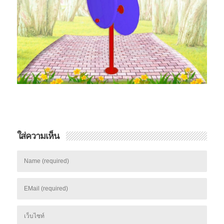
ใส่ความเห็น