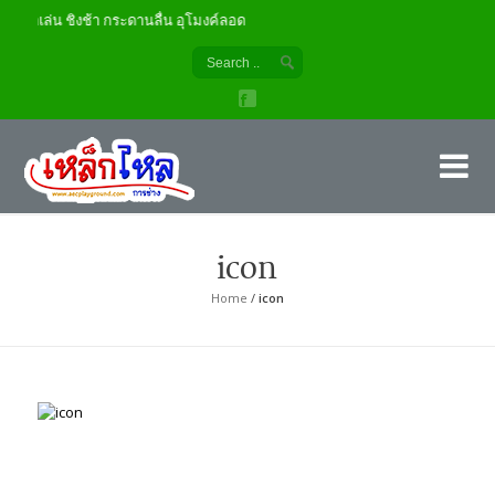
เด็กเล่น ชิงช้า กระดานลื่น อุโมงค์ลอด
เค
ผู้
icon
Home
/
icon