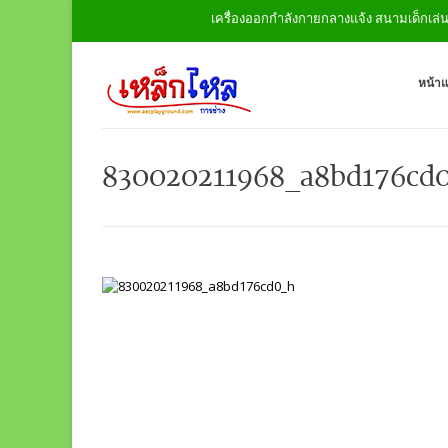
เครื่องออกกำลังกายกลางแจ้ง สนามเด็กเล่น ชิ
หน้า
830020211968_a8bd176cd