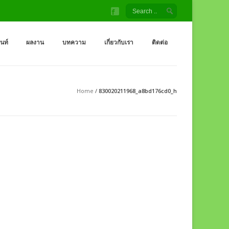
้ง สนามเด็กเล่น โรงงานผู้ผลิต เครื่องออกกำลังกายกลางแจ้ง
จ้ง ราคาถูกจากโรงงาน สนามเด็กเล่น กระดานลื่น สไลเดอร์ ชิงช้า อุโมงค์ จำหน่
็นท์
ผลงาน
บทความ
เกี่ยวกับเรา
ติดต่อ
Home
/
830020211968_a8bd176cd0_h