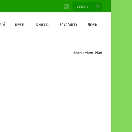
้ง สนามเด็กเล่น โรงงานผู้ผลิต เครื่องออกกำลังกายกลางแจ้ง
จ้ง ราคาถูกจากโรงงาน สนามเด็กเล่น กระดานลื่น สไลเดอร์ ชิงช้า อุโมงค์ จำหน่
็นท์
ผลงาน
บทความ
เกี่ยวกับเรา
ติดต่อ
Home
/
viper_blue