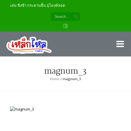
เด็กเล่น ชิงช้า กระดานลื่น อุโมงค์ลอด
เค
ผู้
magnum_3
Home
/
magnum_3