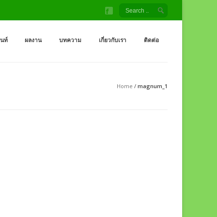
้ง สนามเด็กเล่น โรงงานผู้ผลิต เครื่องออกกำลังกายกลางแจ้ง
จ้ง ราคาถูกจากโรงงาน สนามเด็กเล่น กระดานลื่น สไลเดอร์ ชิงช้า อุโมงค์ จำหน่
็นท์
ผลงาน
บทความ
เกี่ยวกับเรา
ติดต่อ
Home
/
magnum_1