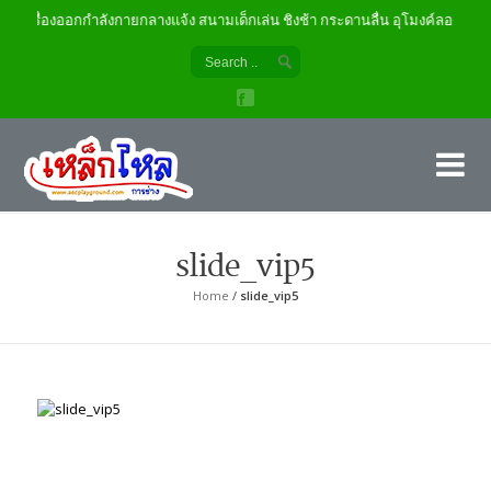
เครื่องออกกำลังกายกลางแจ้ง สนามเด็กเล่น ชิงช้า กระดานลื่น อุโมงค์ลอด
เค
ผู้
slide_vip5
Home
/
slide_vip5