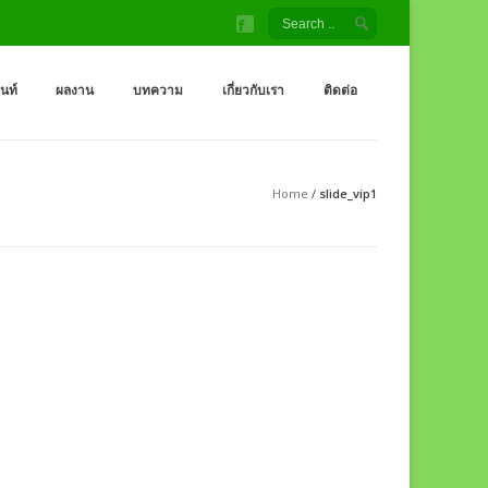
้ง สนามเด็กเล่น โรงงานผู้ผลิต เครื่องออกกำลังกายกลางแจ้ง
จ้ง ราคาถูกจากโรงงาน สนามเด็กเล่น กระดานลื่น สไลเดอร์ ชิงช้า อุโมงค์ จำหน่
็นท์
ผลงาน
บทความ
เกี่ยวกับเรา
ติดต่อ
Home
/
slide_vip1