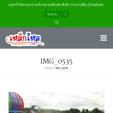
เครื่องออกกำลังกายกลางแจ้ง สนามเด็กเล่น ชิงช้า กระดานลื่น อุโมงค์ลอด
เค
ผู้
IMG_0535
Home
/
IMG_0535