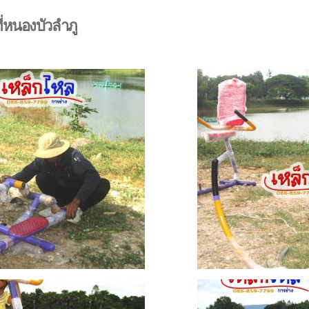
ี่หนองบัวลำภู