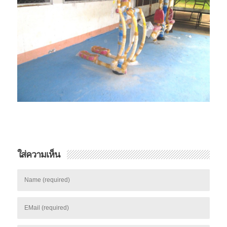
ใส่ความเห็น