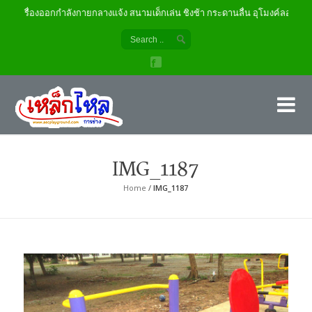
เครื่องออกกำลังกายกลางแจ้ง สนามเด็กเล่น ชิงช้า กระดานลื่น อุโมงค์ลอด
เค
ผู้
IMG_1187
Home
/
IMG_1187