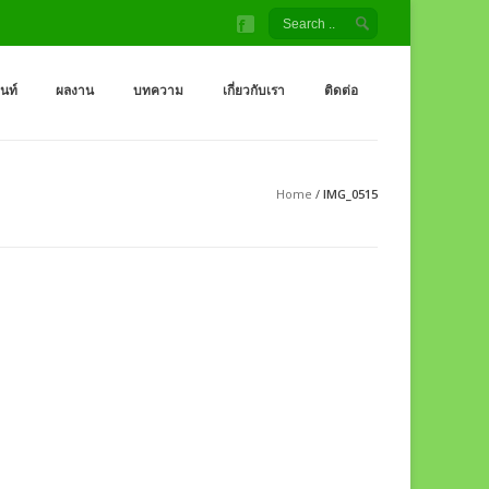
้ง สนามเด็กเล่น โรงงานผู้ผลิต เครื่องออกกำลังกายกลางแจ้ง
จ้ง ราคาถูกจากโรงงาน สนามเด็กเล่น กระดานลื่น สไลเดอร์ ชิงช้า อุโมงค์ จำหน่
็นท์
ผลงาน
บทความ
เกี่ยวกับเรา
ติดต่อ
Home
/
IMG_0515