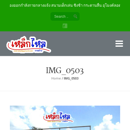
เครื่องออกกำลังกายกลางแจ้ง สนามเด็กเล่น ชิงช้า กระดานลื่น อุโมงค์ลอด
เค
ผู้
IMG_0503
Home
/
IMG_0503