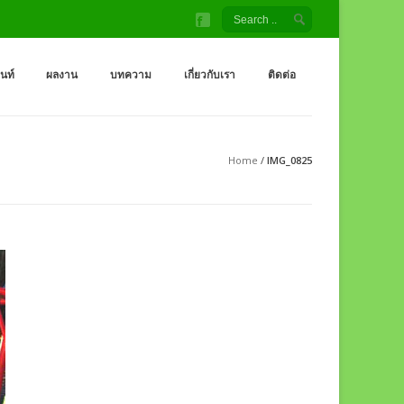
้ง สนามเด็กเล่น โรงงานผู้ผลิต เครื่องออกกำลังกายกลางแจ้ง
จ้ง ราคาถูกจากโรงงาน สนามเด็กเล่น กระดานลื่น สไลเดอร์ ชิงช้า อุโมงค์ จำหน่
็นท์
ผลงาน
บทความ
เกี่ยวกับเรา
ติดต่อ
Home
/
IMG_0825