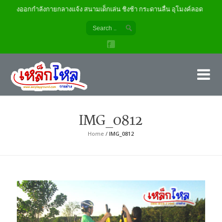
เครื่องออกกำลังกายกลางแจ้ง สนามเด็กเล่น ชิงช้า กระดานลื่น อุโมงค์ลอด
เค
ผู้
IMG_0812
Home
/
IMG_0812