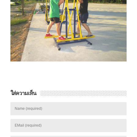
ใส่ความเห็น