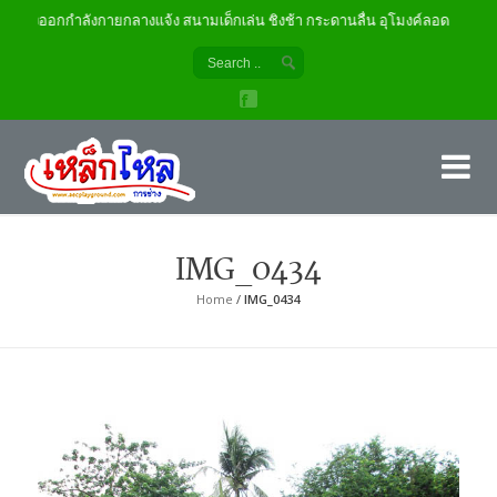
ครื่องออกกำลังกายกลางแจ้ง สนามเด็กเล่น ชิงช้า กระดานลื่น อุโมงค์ลอด
เค
ผู้
IMG_0434
Home
/
IMG_0434