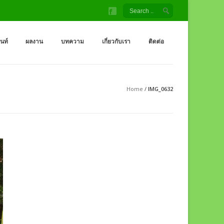
้ง สนามเด็กเล่น โรงงานผู้ผลิต เครื่องออกกำลังกายกลางแจ้ง
จ้ง ราคาถูกจากโรงงาน สนามเด็กเล่น กระดานลื่น สไลเดอร์ ชิงช้า อุโมงค์ จำหน่
็นท์
ผลงาน
บทความ
เกี่ยวกับเรา
ติดต่อ
Home
/
IMG_0632