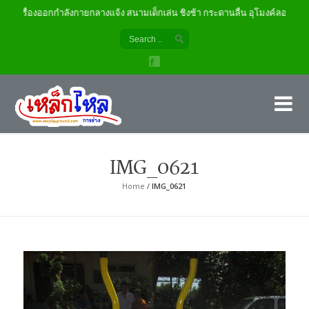
เครื่องออกกำลังกายกลางแจ้ง สนามเด็กเล่น ชิงช้า กระดานลื่น อุโมงค์ลอด
เค
ผู้
IMG_0621
Home
/
IMG_0621