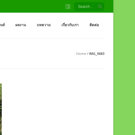
้ง สนามเด็กเล่น โรงงานผู้ผลิต เครื่องออกกำลังกายกลางแจ้ง
จ้ง ราคาถูกจากโรงงาน สนามเด็กเล่น กระดานลื่น สไลเดอร์ ชิงช้า อุโมงค์ จำหน่
็นท์
ผลงาน
บทความ
เกี่ยวกับเรา
ติดต่อ
Home
/
IMG_0683