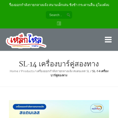
เครื่องออกกำลังกายกลางแจ้ง สนามเด็กเล่น ชิงช้า กระดานลื่น อุโมงค์ลอด
เค
ผู้
SL-14 เครื่องบาร์คู่สองทาง
Home
/
Products
/
เครื่องออกกำลังกายกลางแจ้ง สแตนเลส SL
/
SL-14 เครื่อง
บาร์คู่สองทาง