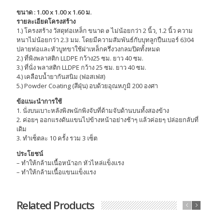
ขนาด : 1.00 x 1.00 x 1.60 ม.
รายละเอียดโครงสร้าง
1.) โครงสร้าง วัสดุท่อเหล็ก ขนาด ø ไม่น้อยกว่า 2 นิ้ว, 1.2 นิ้ว ความ
หนาไม่น้อยกว่า 2.3 มม. โดยมีความสัมพันธ์กับบุทลูกปืนเบอร์ 6304
ปลายท่อและหัวบูทขาใช้ฝาเหล็กครึ่งวงกลมปิดทั้งหมด
2.) ที่พิงพลาสติก LLDPE กว้าง25 ซม. ยาว 40 ซม.
3.) ที่นั่ง พลาสติก LLDPE กว้าง 25 ซม. ยาว 40 ซม.
4.) เคลือบน้ำยากันสนิม (ฟอสเฟส)
5.) Powder Coating (สีฝุ่น) อบด้วยอุณหภูมิ 200 องศา
ข้อแนะนำการใช้
1. นั่งบนเบาะหลังพิงพนักพิงจับที่ด้ามจับด้านบนทั้งสองข้าง
2. ค่อยๆ ออกแรงดันแขนไปข้างหน้าอย่างช้าๆ แล้วค่อยๆ ปล่อยกลับที่
เดิม
3. ทำเซ็ตละ 10 ครั้ง รวม 3 เซ็ต
ประโยชน์
– ทำให้กล้ามเนื้อหน้าอก หัวไหล่แข็งแรง
– ทำให้กล้ามเนื้อแขนแข็งแรง
Related Products