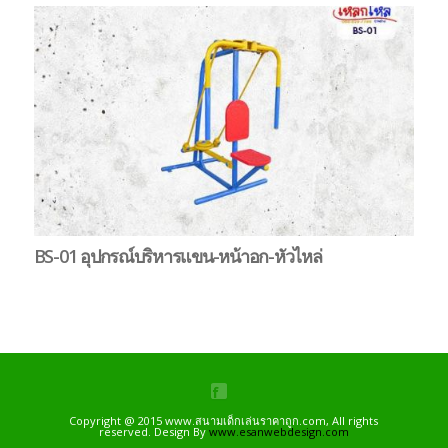
BS-01 อุปกรณ์บริหารแขน-หน้าอก-หัวไหล่
B
ตุ
Copyright @ 2015 www.สนามเด็กเล่นราคาถูก.com, All rights
reserved. Design By
www.esanwebdesign.com