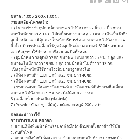
ขนาด : 1.00 x 2.00 x 1.60 ม.
รายละเอียดโครงสร้าง
1.) โครงสร้าง วัสดุท่อเหล็ก ขนาด ø ไม่น้อยกว่า 2 นิ้ว,1.2 นิ้ว ความ
หนาไม่น้อยกว่า 2.3 มม. ใช้เหล็กเพลาขนาด ø 20 มม. 2 เส้นเป็นตัวดึง
ลูกน้ำหนัก และมีตุ้มถ่วงน้ำหนักบริหารข้อเข่าขนาด ø ไม่น้อยกว่า 4
นิ้วโดยมีการขับเคลื่อนใช้บูทฝังลูกปืนเม็ดกลม เบอร์ 6304 ปลายท่อ
และหัวบูทขาใช้ฝาเหล็กครึ่งวงกลมปิดทั้งหมด
2.) ตุ้มน้ำหนัก วัสดุเหล็กหล่อ ขนาด ø ไม่น้อยกว่า 25 ซม. 1 ลูก และ
ขนาดøไม่น้อยกว่า 19 ซม.1 ลูก รวมน้ำหนักไม่ต่ำกว่า 12 กก.
(เป็นลูกน้ำหนักที่ใช้ตามโรงยิมมาตรฐานทั่วไป)
3.) ที่พิง พลาสติก LLDPE กว้าง 25 ซม. ยาว 40 ซม.
4.) ที่นั่ง พลาสติก LLDPE กว้าง 25 ซม. ยาว 40 ซม.
5.) ยางกระแทก วัสดุยางสังเคราะห์ ยางสังเคราะห์สีดำ ทรงสี่เหลี่ยม
ขนาด ø ไม่น้อยกว่า 5 ซม. หนาไม่น้อยกว่า 3 ซม.
6.) เคลือบน้ำยากันสนิม (ฟอสเฟส)
7.) Powder Coating (สีฝุ่น) อบด้วยอุณหภูมิ 200 องศา
ข้อแนะนำการใช้
การบริหารแขน-หน้าอก
1. นั่งบนที่นั่งพิงพนักพิงพร้อมกับใช้มือจับด้ามจับทั้งสองข้างให้มั่น
ระดับหัวไหล่
2. ออกแรงดึงมือจับทั้งสองข้างเข้าหากันจนอยู่ในตำแหน่งตรงหน้า