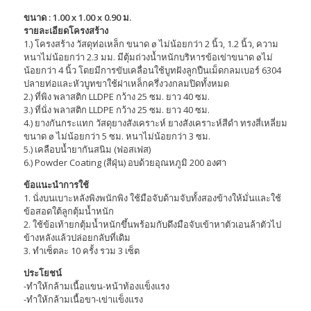
ขนาด : 1.00 x 1.00 x 0.90 ม.
รายละเอียดโครงสร้าง
1.) โครงสร้าง วัสดุท่อเหล็ก ขนาด ø ไม่น้อยกว่า 2 นิ้ว, 1.2 นิ้ว, ความ
หนาไม่น้อยกว่า 2.3 มม. มีตุ้มถ่วงน้ำหนักบริหารข้อเข่าขนาด øไม่
น้อยกว่า 4 นิ้ว โดยมีการขับเคลื่อนใช้บูทฝังลูกปืนเม็ดกลมเบอร์ 6304
ปลายท่อและหัวบูทขาใช้ฝาเหล็กครึ่งวงกลมปิดทั้งหมด
2.) ที่พิง พลาสติก LLDPE กว้าง 25 ซม. ยาว 40 ซม.
3.) ที่นั่ง พลาสติก LLDPE กว้าง 25 ซม. ยาว 40 ซม.
4.) ยางกันกระแทก วัสดุยางสังเคราะห์ ยางสังเคราะห์สีดำ ทรงสี่เหลี่ยม
ขนาด ø ไม่น้อยกว่า 5 ซม. หนาไม่น้อยกว่า 3 ซม.
5.) เคลือบน้ำยากันสนิม (ฟอสเฟส)
6.) Powder Coating (สีฝุ่น) อบด้วยอุณหภูมิ 200 องศา
ข้อแนะนำการใช้
1. นั่งบนเบาะหลังพิงพนักพิง ใช้มือจับด้ามจับทั้งสองข้างให้มั่นและใช้
ข้อสอดใต้ลูกตุ้มน้ำหนัก
2. ใช้ข้อเท้ายกตุ้มน้ำหนักขึ้นพร้อมกับดึงมือจับเข้าหาตัวเอนล้าตัวไป
ข้างหลังแล้วปล่อยกลับที่เดิม
3. ทำเซ็ตละ 10 ครั้ง รวม 3 เซ็ต
ประโยชน์
-ทำให้กล้ามเนื้อแขน-หน้าท้องแข็งแรง
-ทำให้กล้ามเนื้อขา-เข่าแข็งแรง