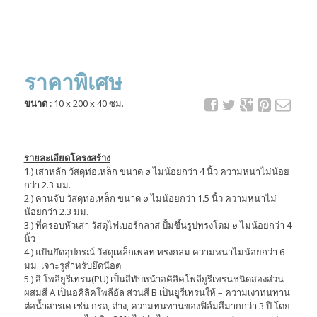
ราคาพิเศษ
ขนาด :
10 x 200 x 40 ซม.
รายละเอียดโครงสร้าง
1.) เสาหลัก วัสดุท่อเหล็ก ขนาด ø ไม่น้อยกว่า 4 นิ้ว ความหนาไม่น้อย
กว่า 2.3 มม.
2.) คานจับ วัสดุท่อเหล็ก ขนาด ø ไม่น้อยกว่า 1.5 นิ้ว ความหนาไม่
น้อยกว่า 2.3 มม.
3.) ที่ครอบหัวเสา วัสดุไฟเบอร์กลาส ปั้มขึ้นรูปทรงโดม ø ไม่น้อยกว่า 4
นิ้ว
4.) แป้นยึดอุปกรณ์ วัสดุเหล็กเพลท ทรงกลม ความหนาไม่น้อยกว่า 6
มม. เจาะรูสำหรับยึดน๊อต
5.) สี โพลียูรีเทรน(PU) เป็นสีทับหน้าอคิลิคโพลียูรีเทรนชนิดสองส่วน
ผสมสี A เป็นอคิลิคโพลีอัล ส่วนสี B เป็นยูรีเทรนให้ – ความเงาทนทาน
ต่อน้ำสารเค เช่น กรด, ด่าง, ความทนทานของฟิล์มสีมากกว่า 3 ปี โดย