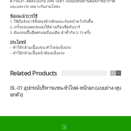
ความเงา -ลดลงไม่เกิน 30% ไม่ดำ ไม่ล่อนทนทานต่อสภาพอากาศ
และแสง UV เหมาะกับงานโลหะ
ข้อแนะนำการใช้
1. ใช้มือจับบาร์ทั้งสองข้างลักษณะก้มหน้าคว่ำกับพื้น
2. เกร็งแขนลดแขนลงให้คางเกือบชิดกับบาร์
3. ดันแขนขึ้นยืดตรงเหมือนเดิม ทำซ้ำกัน 5-15 ครั้ง
ประโยชน์
– ทำให้กล้ามเนื้อแขน-หัวไหล่แข็งแรง
– ทำให้กล้ามเนื้อหน้าท้องแข็งแรง
Related Products
BL-01 อุปกรณ์บริหารแขน-หัวไหล่-หน้าอก (แบบถ่าง-หุบ
B
ยกตัว)
ตั