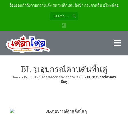
เครื่องออกกำลังกายกลางแจ้ง สนามเด็กเล่น ชิงช้า กระดานลื่น อุโมงค์ลอด
เค
ผู้
BL-31อุปกรณ์คานดันพื้นคู่
Home
/
Products
/
เครื่องออกกำลังกายกลางแจ้ง BL
/
BL-31อุปกรณ์คานดัน
พื้นคู่