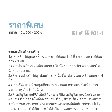
ราคาพิเศษ
ขนาด :
10 x 200 x 200 ซม.
รายละเอียดโครงสร้าง
1.) เสาหลัก วัสดุท่อเหล็ก ขนาด ø ไม่น้อยกว่า 4 นิ้ว ความหนาไม่น้อย
กว่า 2.3 มม.
2.) คานโหน วัสดุท่อเหล็ก ขนาด ø ไม่น้อยกว่า 1.5 นิ้ว ความหนาไม่
น้อยกว่า 2.3 มม.
3.) ที่ครอบหัวเสา วัสดุไฟเบอร์กลาส ปั้มขึ้นรูปทรงโดม ø ไม่น้อยกว่า 4
นิ้ว
4.) แป้นยึดอุปกรณ์ วัสดุเหล็กเพลท ทรงกลม ความหนาไม่น้อยกว่า 6
มม. เจาะรูสำหรับยึดน๊อต
5.) สี โพลียูรีเทรน(PU) เป็นสีทับหน้าอคิลิคโพลียูรีเทรนชนิดสองส่วน
ผสมสี A เป็นอคิลิคโพลีอัล ส่วนสี B เป็นยูรีเทรนให้ – ความเงาทนทาน
ต่อน้ำสารเค เช่น กรด, ด่าง, ความทนทานของฟิล์มสีมากกว่า 3 ปี โดย
ความเงา -ลดลงไม่เกิน 30% ไม่ดำ ไม่ล่อนทนทานต่อสภาพอากาศ