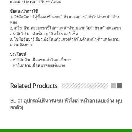
และแสง UV เหมาะกับงานโลหะ
ข้อแนะนำการใช้
1. ใช้มือจับบาร์คู่ทั้งสองข้างยกลำตัว และแกว่งลำตัวไปข้างหน้า-ข้าง
หลัง
2. เกร็งกล้ามท้องยกขาชี้ไปด้านหน้าทำมุมฉากกับลำตัว แล้วปล่อยขา
ลงสลับไป-มา ทำเซ็ตละ 10 ครั้ง รวม 3 เซ็ต
3. ใช้มือจับบาร์เดี่ยวเพื่อโหนตัวแกว่งลำตัวไปด้านหน้า-ด้านหลัง ตาม
ความต้องการ
ประโยชน์
– ทำให้กล้ามเนื้อแขน-หัวไหล่แข็งแรง
– ทำให้กล้ามเนื้อหน้าท้องแข็งแรง
Related Products
BL-01 อุปกรณ์บริหารแขน-หัวไหล่-หน้าอก (แบบถ่าง-หุบ
B
ยกตัว)
ตั