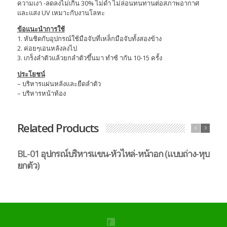
ความเงา -ลดลงไม่เกิน 30% ไม่ดำ ไม่ล่อนทนทานต่อสภาพอากาศ
และแสง UV เหมาะกับงานโลหะ
ข้อแนะนำการใช้
1. หันชิดกับอุปกรณ์ใช้มือจับที่เหล็กมือจับทั้งสองข้าง
2. ค่อยๆเอนหลังลงไป
3. เกร็งลำตัวแล้วยกลำตัวขึ้นมา ทำซ้ ากัน 10-15 ครั้ง
ประโยชน์
– บริหารแผ่นหลังและยืดลำตัว
– บริหารหน้าท้อง
Related Products
BL-01 อุปกรณ์บริหารแขน-หัวไหล่-หน้าอก (แบบถ่าง-หุบ
B
ยกตัว)
ตั