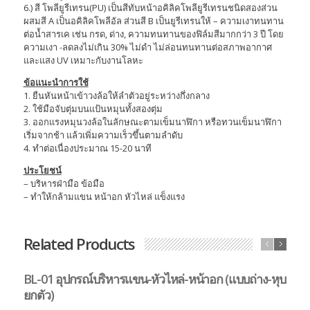
6.) สี โพลียูรีเทรน(PU) เป็นสีทับหน้าอคิลิคโพลียูรีเทรนชนิดสองส่วน
ผสมสี A เป็นอคิลิคโพลีอัล ส่วนสี B เป็นยูรีเทรนให้ – ความเงาทนทาน
ต่อน้ำสารเค เช่น กรด, ด่าง, ความทนทานของฟิล์มสีมากกว่า 3 ปี โดย
ความเงา -ลดลงไม่เกิน 30% ไม่ดำ ไม่ล่อนทนทานต่อสภาพอากาศ
และแสง UV เหมาะกับงานโลหะ
ข้อแนะนำการใช้
1. ยืนหันหน้าเข้าวงล้อให้ลำตัวอยู่ระหว่างกึ่งกลาง
2. ใช้มือจับตุ่มบนแป้นหมุนทั้งสองตุ่ม
3. ออกแรงหมุนวงล้อในลักษณะตามเข็มนาฬิกา หรือทวนเข็มนาฬิกา
เริ่มจากช้า แล้วเพิ่มความเร็วขึ้นตามลำดับ
4. ทำต่อเนื่องประมาณ 15-20 นาที
ประโยชน์
– บริหารฝ่ามือ ข้อมือ
– ทำให้กล้ามแขน หน้าอก หัวไหล่ แข็งแรง
Related Products
BL-01 อุปกรณ์บริหารแขน-หัวไหล่-หน้าอก (แบบถ่าง-หุบ
B
ยกตัว)
ตั