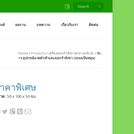
้ง สนามเด็กเล่น โรงงานผู้ผลิต เครื่องออกกำลังกายกลางแจ้ง
จ้ง ราคาถูกจากโรงงาน สนามเด็กเล่น กระดานลื่น สไลเดอร์ ชิงช้า อุโมงค์ จำหน่
็นท์
ผลงาน
บทความ
เกี่ยวกับเรา
ติดต่อ
Home
/
Products
/
เครื่องออกกำลังกายกลางแจ้ง BL
/
BL-
14 อุปกรณ์นวดฝ่าเท้าและออกกำลังขา (แบบแป้นหมุน)
าคาพิเศษ
าด :
50 x 100 x 50 ซม.