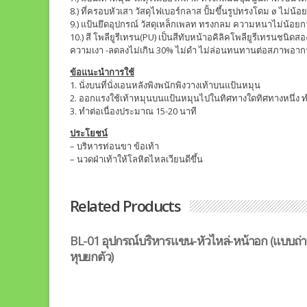
8.) ที่ครอบหัวเสา วัสดุไฟเบอร์กลาส ปั้มขึ้นรูปทรงโดม ø ไม่น้อยก
9.) แป้นยึดอุปกรณ์ วัสดุเหล็กเพลท ทรงกลม ความหนาไม่น้อยกว
10.) สี โพลียูรีเทรน(PU) เป็นสีทับหน้าอคิลิคโพลียูรีเทรนชนิ
ความเงา -ลดลงไม่เกิน 30% ไม่ดำ ไม่ล่อนทนทานต่อสภาพอา
ข้อแนะนำการใช้
1. นั่งบนที่นั่งเอนหลังพิงพนักพิงวางเท้าบนแป้นหมุน
2. ออกแรงใช้เท้าหมุนบนแป้นหมุนไปในทิศทางใดทิศทางหนึ่ง ท
3. ทำต่อเนื่องประมาณ 15-20 นาที
ประโยชน์
– บริหารท่อนขา ข้อเท้า
– นวดฝ่าเท้าให้โลหิตไหลเวียนดีขึ้น
Related Products
BL-01 อุปกรณ์บริหารแขน-หัวไหล่-หน้าอก (แบบถ่า
หุบยกตัว)