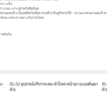
ว่า 4 นิ้ว
่า 6 มม. เจาะรูสำหรับยึดน๊อต
ดสองส่วนผสมสี A เป็นอคิลิคโพลีอัล ส่วนสี B เป็นยูรีเทรนให้ – ความเงาทนทานต่อน้
กาศและแสง UV เหมาะกับงานโลหะ
ำสลับกัน
ง-
BL-02 อุปกรณ์บริหารแขน-หัวไหล่-หน้าอก (แบบดันยก
BL
ตัว)
ตัว