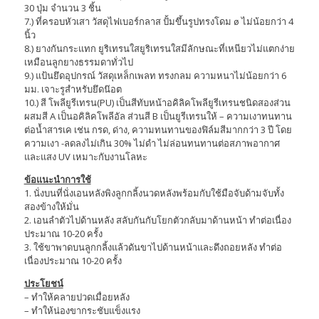
30 ปุ่ม จำนวน 3 ชิ้น
7.) ที่ครอบหัวเสา วัสดุไฟเบอร์กลาส ปั้มขึ้นรูปทรงโดม ø ไม่น้อยกว่า 4
นิ้ว
8.) ยางกันกระแทก ยูริเทรนใสยูริเทรนใสมีลักษณะที่เหนียวไม่แตกง่าย
เหมือนลูกยางธรรมดาทั่วไป
9.) แป้นยึดอุปกรณ์ วัสดุเหล็กเพลท ทรงกลม ความหนาไม่น้อยกว่า 6
มม. เจาะรูสำหรับยึดน๊อต
10.) สี โพลียูรีเทรน(PU) เป็นสีทับหน้าอคิลิคโพลียูรีเทรนชนิดสองส่วน
ผสมสี A เป็นอคิลิคโพลีอัล ส่วนสี B เป็นยูรีเทรนให้ – ความเงาทนทาน
ต่อน้ำสารเค เช่น กรด, ด่าง, ความทนทานของฟิล์มสีมากกว่า 3 ปี โดย
ความเงา -ลดลงไม่เกิน 30% ไม่ดำ ไม่ล่อนทนทานต่อสภาพอากาศ
และแสง UV เหมาะกับงานโลหะ
ข้อแนะนำการใช้
1. นั่งบนที่นั่งเอนหลังพิงลูกกลิ้งนวดหลังพร้อมกับใช้มือจับด้ามจับทั้ง
สองข้างให้มั่น
2. เอนลำตัวไปด้านหลัง สลับกันกับโยกตัวกลับมาด้านหน้า ทำต่อเนื่อง
ประมาณ 10-20 ครั้ง
3. ใช้ขาพาดบนลูกกลิ้งแล้วดันขาไปด้านหน้าและดึงถอยหลัง ทำต่อ
เนื่องประมาณ 10-20 ครั้ง
ประโยชน์
– ทำให้คลายปวดเมื่อยหลัง
– ทำให้น่องขากระชับแข็งแรง