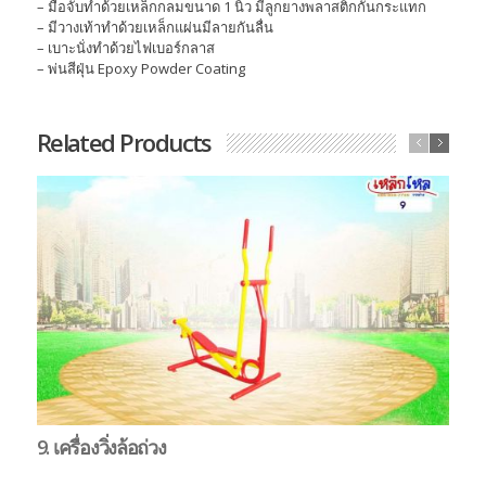
– มือจับทำด้วยเหล็กกลมขนาด 1 นิ้ว มีลูกยางพลาสติกกันกระแทก
– มีวางเท้าทำด้วยเหล็กแผ่นมีลายกันลื่น
– เบาะนั่งทำด้วยไฟเบอร์กลาส
– พ่นสีฝุ่น Epoxy Powder Coating
Related Products
9. เครื่องวิ่งล้อถ่วง
10