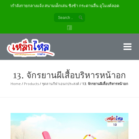
งออกกำลังกายกลางแจ้ง สนามเด็กเล่น ชิงช้า กระดานลื่น อุโมงค์ลอด
เค
ผู้
13. จักรยานผีเสื้อบริหารหน้าอก
Home
/
Products
/
ชุดลานกีฬาเอนกประสงค์
/
13. จักรยานผีเสื้อบริหารหน้าอก