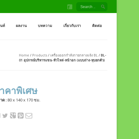
้ง สนามเด็กเล่น โรงงานผู้ผลิต เครื่องออกกำลังกายกลางแจ้ง
จ้ง ราคาถูกจากโรงงาน สนามเด็กเล่น กระดานลื่น สไลเดอร์ ชิงช้า อุโมงค์ จำหน่
็นท์
ผลงาน
บทความ
เกี่ยวกับเรา
ติดต่อ
Home
/
Products
/
เครื่องออกกำลังกายกลางแจ้ง BL
/
BL-
01 อุปกรณ์บริหารแขน-หัวไหล่-หน้าอก (แบบถ่าง-หุบยกตัว)
าคาพิเศษ
าด :
80 x 140 x 170 ซม.