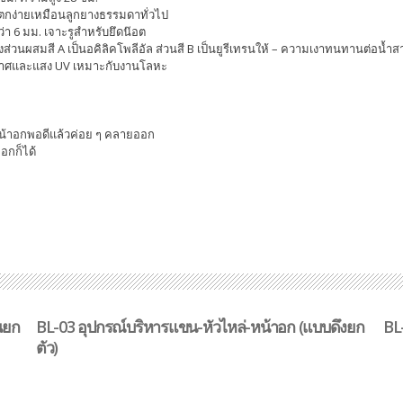
แตกง่ายเหมือนลูกยางธรรมดาทั่วไป
่า 6 มม. เจาะรูสำหรับยึดน๊อต
ดสองส่วนผสมสี A เป็นอคิลิคโพลีอัล ส่วนสี B เป็นยูรีเทรนให้ – ความเงาทนทานต่อน้
กาศและแสง UV เหมาะกับงานโลหะ
งหน้าอกพอดีแล้วค่อย ๆ คลายออก
อกก็ได้
นยก
BL-03 อุปกรณ์บริหารแขน-หัวไหล่-หน้าอก (แบบดึงยก
BL-
ตัว)