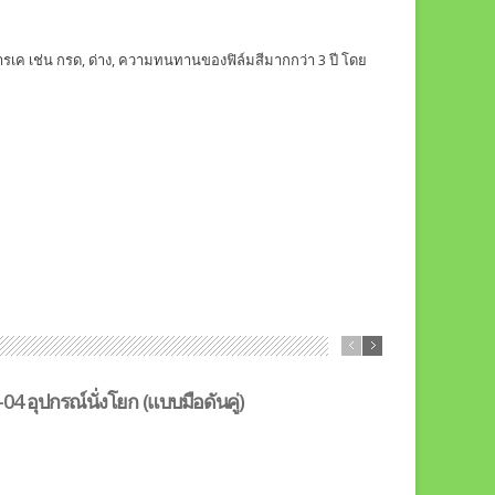
ำสารเค เช่น กรด, ด่าง, ความทนทานของฟิล์มสีมากกว่า 3 ปี โดย
04 อุปกรณ์นั่งโยก (แบบมือดันคู่)
BL-05 อุปกร