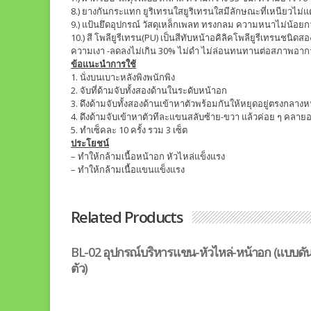
8.) ยางกันกระแทก ยูริเทรนใสยูริเทรนใสมีลักษณะที่เหนียวไม่
9.) แป้นยึดอุปกรณ์ วัสดุเหล็กเพลท ทรงกลม ความหนาไม่น้อยกว
10.) สี โพลียูรีเทรน(PU) เป็นสีทับหน้าอคิลิคโพลียูรีเทรนชนิ
ความเงา -ลดลงไม่เกิน 30% ไม่ดำ ไม่ล่อนทนทานต่อสภาพอา
ข้อแนะนำการใช้
1. นั่งบนเบาะหลังพิงพนักพิง
2. จับที่ด้ามจับทั้งสองด้านในระดับหน้าอก
3. ดึงด้ามจับทั้งสองด้านเข้าหาตัวพร้อมกันให้หยุดอยู่ตรงกลา
4. ดึงด้ามจับเข้าหาตัวทีละแขนสลับซ้าย-ขวา แล้วค่อย ๆ คลายอ
5. ทำเซ็คละ 10 ครั้ง รวม 3 เซ็ต
ประโยชน์
– ทำให้กล้ามเนื้อหน้าอก หัวไหล่แข็งแรง
– ทำให้กล้ามเนื้อแขนแข็งแรง
Related Products
BL-02 อุปกรณ์บริหารแขน-หัวไหล่-หน้าอก (แบบดั
ตัว)