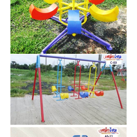
เต็นท์
C-01 ม้าหมุน
เครื่องเล่นสนาม
BL-14 อุปกรณ์นวดฝ่าเท้าและออกกำลังขา