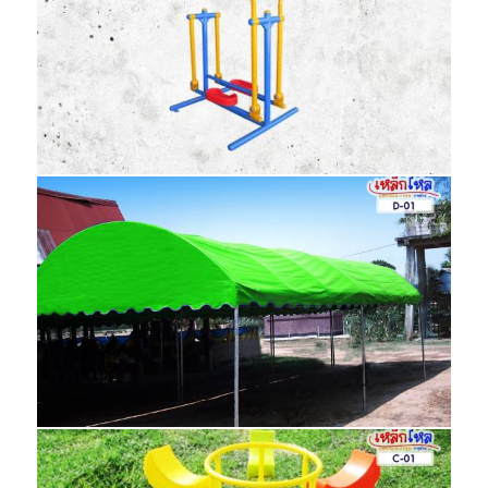
BS
BS-03 อุปกรณ์บริหารสะโพก-หัวไหล่ (แบบ
โยก-เดินสลับเท้า)
BS
D-01 เต็นท์โค้ง 4×8