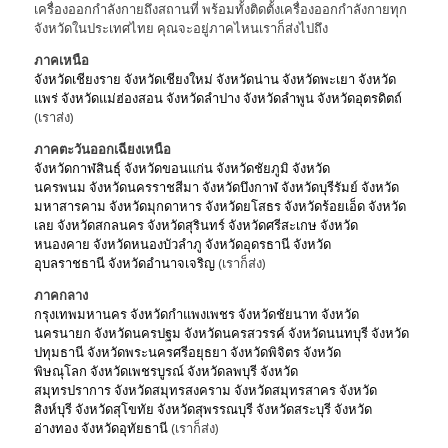
เครื่องออกกำลังกายถึงสถานที่ พร้อมทั้งติดตั้งเครื่องออกกำลังกายทุก
จังหวัดในประเทศไทย คุณจะอยู่ภาคไหนเราก็ส่งไปถึง
ภาคเหนือ
จังหวัดเชียงราย
จังหวัดเชียงใหม่
จังหวัดน่าน
จังหวัดพะเยา
จังหวัด
แพร่
จังหวัดแม่ฮ่องสอน
จังหวัดลำปาง
จังหวัดลำพูน
จังหวัดอุตรดิตถ์
(เราส่ง)
ภาคตะวันออกเฉียงเหนือ
จังหวัดกาฬสินธุ์
จังหวัดขอนแก่น
จังหวัดชัยภูมิ
จังหวัด
นครพนม
จังหวัดนครราชสีมา
จังหวัดบึงกาฬ
จังหวัดบุรีรัมย์
จังหวัด
มหาสารคาม
จังหวัดมุกดาหาร
จังหวัดยโสธร
จังหวัดร้อยเอ็ด
จังหวัด
เลย
จังหวัดสกลนคร
จังหวัดสุรินทร์
จังหวัดศรีสะเกษ
จังหวัด
หนองคาย
จังหวัดหนองบัวลำภู
จังหวัดอุดรธานี
จังหวัด
อุบลราชธานี
จังหวัดอำนาจเจริญ
(เราก็ส่ง)
ภาคกลาง
กรุงเทพมหานคร
จังหวัดกำแพงเพชร
จังหวัดชัยนาท
จังหวัด
นครนายก
จังหวัดนครปฐม
จังหวัดนครสวรรค์
จังหวัดนนทบุรี
จังหวัด
ปทุมธานี
จังหวัดพระนครศรีอยุธยา
จังหวัดพิจิตร
จังหวัด
พิษณุโลก
จังหวัดเพชรบูรณ์
จังหวัดลพบุรี
จังหวัด
สมุทรปราการ
จังหวัดสมุทรสงคราม
จังหวัดสมุทรสาคร
จังหวัด
สิงห์บุรี
จังหวัดสุโขทัย
จังหวัดสุพรรณบุรี
จังหวัดสระบุรี
จังหวัด
อ่างทอง
จังหวัดอุทัยธานี
(เราก็ส่ง)