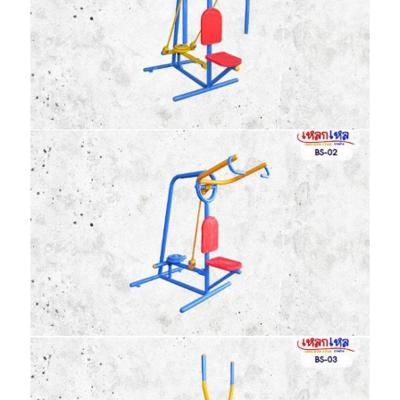
BS-01 อุปกรณ์บริหารแขน-หน้าอก-หัวไหล่
BS
BS-02 อุปกรณ์บริหารแขน-หน้าอก-หัวไหล่
(แบบดึงยกตุ้มน้ำหนัก)