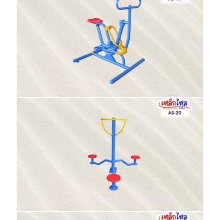
C-03 ชิงช้าคู่ 6 ที่นั่ง
BL-06 อุปรณ์แกว่งสะโพก-ทรงตัวคู่
BL-08 อุปกรณ์โยกกรรเชียงบกเดี่ยว
(แบบแป้นหมุน)
เครื่องเล่นสนาม
BL
BL
BL
AS-11 เครื่องบริหารกล้ามเนื้อ ขา ข้างลำตัว
AS